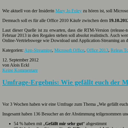
Wie aktuell von der Insiderin
Mary Jo Foley
zu hören ist, soll Micro
Demnach soll es für alle Office 2010 Käufe zwischen dem
19.10.201
Laut dieser Quelle ist zu erwarten, dass die RTM-Version (release
Februar 2013 in den Regalen stehen soll absolut realistisch. Auch wen
Online-Vertriebswege wie Download und Application-Streaming an d
Kategorien:
App-Streaming
,
Microsoft Office
,
Office 2013
,
Releas T
12. September 2012
von Alois Eckl
Keine Kommentare
Umfrage-Ergebnis: Wie gefällt euch der M
Vor 3 Wochen haben wir eine Umfrage zum Thema „Wie gefällt euch d
Insgesamt haben 136 Besucher an der Abstimmung teilgenommen und 
54 % haben mit „
Gefällt mir sehr gut
“ abgestimmt