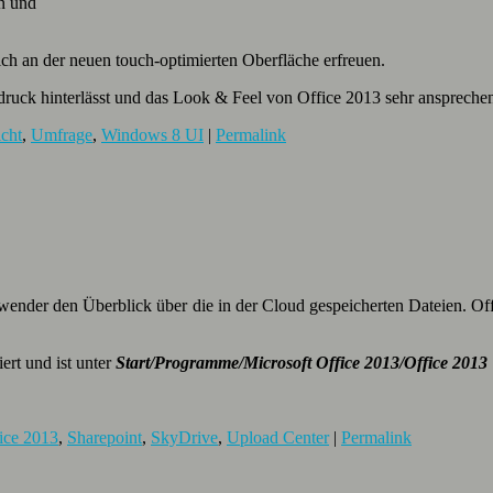
n und
ich an der neuen touch-optimierten Oberfläche erfreuen.
uck hinterlässt und das Look & Feel von Office 2013 sehr ansprechend
cht
,
Umfrage
,
Windows 8 UI
|
Permalink
ender den Überblick über die in der Cloud gespeicherten Dateien. Offic
ert und ist unter
Start/Programme/Microsoft Office 2013/Office 2013
ice 2013
,
Sharepoint
,
SkyDrive
,
Upload Center
|
Permalink