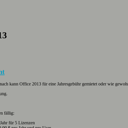
13
ht
mnach kann Office 2013 für eine Jahresgebühr gemietet oder wie gewoh
dung.
 fällig:
ahr für 5 Lizenzen
,99 $ pro Jahr und pro User