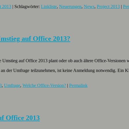
t 2013
| Schlagwörter:
Linkliste
,
Neuerungen
,
News
,
Project 2013
|
Pe
mstieg auf Office 2013?
le Umstieg auf Office 2013 plant oder ob auch ältere Office-Versionen
Um an der Umfrage teilzunehmen, ist keine Anmeldung notwendig. Ein K
3
,
Umfrage
,
Welche Office-Version?
|
Permalink
 Office 2013