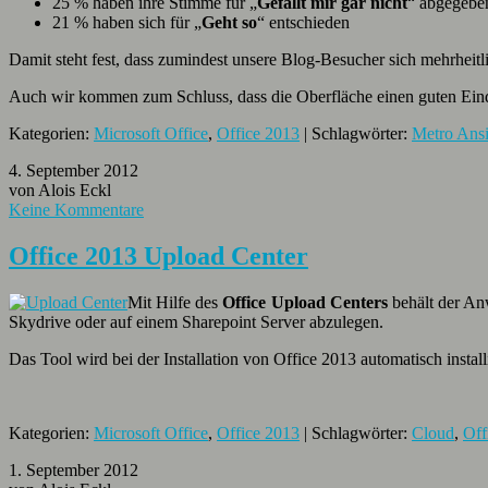
25 % haben ihre Stimme für „
Gefällt mir gar nicht
“ abgegebe
21 % haben sich für „
Geht so
“ entschieden
Damit steht fest, dass zumindest unsere Blog-Besucher sich mehrheitl
Auch wir kommen zum Schluss, dass die Oberfläche einen guten Eindr
Kategorien:
Microsoft Office
,
Office 2013
| Schlagwörter:
Metro Ansi
4. September 2012
von Alois Eckl
Keine Kommentare
Office 2013 Upload Center
Mit Hilfe des
Office Upload Centers
behält der Anw
Skydrive oder auf einem Sharepoint Server abzulegen.
Das Tool wird bei der Installation von Office 2013 automatisch installi
Kategorien:
Microsoft Office
,
Office 2013
| Schlagwörter:
Cloud
,
Off
1. September 2012