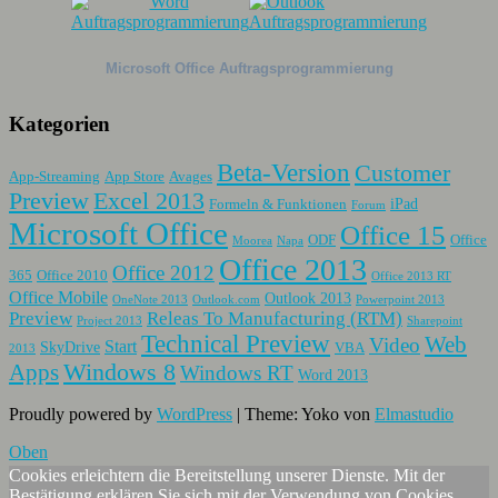
Microsoft Office Auftragsprogrammierung
Kategorien
Beta-Version
Customer
App-Streaming
App Store
Avages
Preview
Excel 2013
iPad
Formeln & Funktionen
Forum
Microsoft Office
Office 15
ODF
Office
Moorea
Napa
Office 2013
Office 2012
365
Office 2010
Office 2013 RT
Office Mobile
Outlook 2013
OneNote 2013
Outlook.com
Powerpoint 2013
Preview
Releas To Manufacturing (RTM)
Project 2013
Sharepoint
Technical Preview
Web
Video
Start
SkyDrive
VBA
2013
Apps
Windows 8
Windows RT
Word 2013
Proudly powered by
WordPress
|
Theme: Yoko von
Elmastudio
Oben
Cookies erleichtern die Bereitstellung unserer Dienste. Mit der
Bestätigung erklären Sie sich mit der Verwendung von Cookies