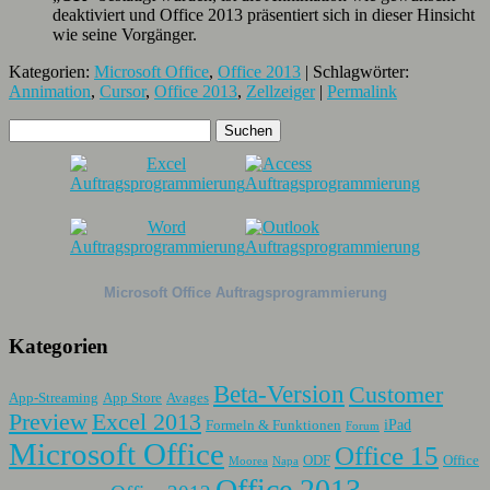
deaktiviert und Office 2013 präsentiert sich in dieser Hinsicht
wie seine Vorgänger.
Kategorien:
Microsoft Office
,
Office 2013
| Schlagwörter:
Annimation
,
Cursor
,
Office 2013
,
Zellzeiger
|
Permalink
Microsoft Office Auftragsprogrammierung
Kategorien
Beta-Version
Customer
App-Streaming
App Store
Avages
Preview
Excel 2013
iPad
Formeln & Funktionen
Forum
Microsoft Office
Office 15
ODF
Office
Moorea
Napa
Office 2013