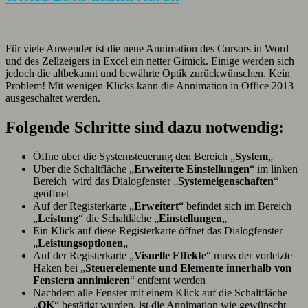
Für viele Anwender ist die neue Annimation des Cursors in Word
und des Zellzeigers in Excel ein netter Gimick. Einige werden sich
jedoch die altbekannt und bewährte Optik zurückwünschen. Kein
Problem! Mit wenigen Klicks kann die Annimation in Office 2013
ausgeschaltet werden.
Folgende Schritte sind dazu notwendig:
Öffne über die Systemsteuerung den Bereich „
System
„
Über die Schaltfläche „
Erweiterte Einstellungen
“ im linken
Bereich wird das Dialogfenster „
Systemeigenschaften
“
geöffnet
Auf der Registerkarte „
Erweitert
“ befindet sich im Bereich
„
Leistung
“ die Schaltläche „
Einstellungen
„
Ein Klick auf diese Registerkarte öffnet das Dialogfenster
„
Leistungsoptionen
„
Auf der Registerkarte „
Visuelle Effekte
“ muss der vorletzte
Haken bei „
Steuerelemente und Elemente innerhalb von
Fenstern annimieren
“ entfernt werden
Nachdem alle Fenster mit einem Klick auf die Schaltfläche
„
OK
“ bestätigt wurden, ist die Annimation wie gewünscht