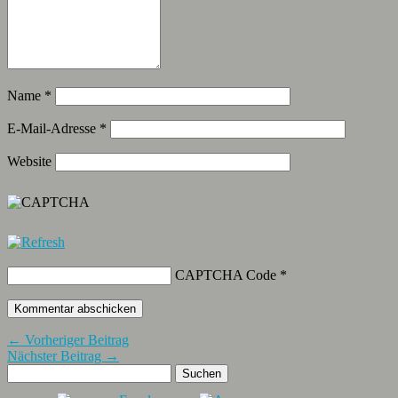
Name
*
E-Mail-Adresse
*
Website
CAPTCHA Code
*
← Vorheriger Beitrag
Nächster Beitrag →