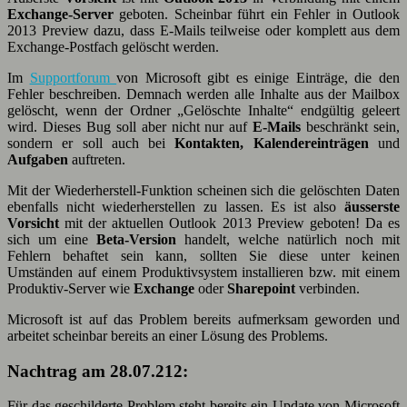
Exchange-Server
geboten. Scheinbar führt ein Fehler in Outlook
2013 Preview dazu, dass E-Mails teilweise oder komplett aus dem
Exchange-Postfach gelöscht werden.
Im
Supportforum
von Microsoft gibt es einige Einträge, die den
Fehler beschreiben. Demnach werden alle Inhalte aus der Mailbox
gelöscht, wenn der Ordner „Gelöschte Inhalte“ endgültig geleert
wird. Dieses Bug soll aber nicht nur auf
E-Mails
beschränkt sein,
sondern er soll auch bei
Kontakten, Kalendereinträgen
und
Aufgaben
auftreten.
Mit der Wiederherstell-Funktion scheinen sich die gelöschten Daten
ebenfalls nicht wiederherstellen zu lassen. Es ist also
äusserste
Vorsicht
mit der aktuellen Outlook 2013 Preview geboten! Da es
sich um eine
Beta-Version
handelt, welche natürlich noch mit
Fehlern behaftet sein kann, sollten Sie diese unter keinen
Umständen auf einem Produktivsystem installieren bzw. mit einem
Produktiv-Server wie
Exchange
oder
Sharepoint
verbinden.
Microsoft ist auf das Problem bereits aufmerksam geworden und
arbeitet scheinbar bereits an einer Lösung des Problems.
Nachtrag am 28.07.212:
Für das geschilderte Problem steht bereits ein Update von Microsoft