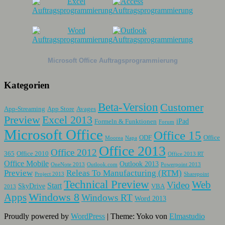
Microsoft Office Auftragsprogrammierung
Kategorien
Beta-Version
Customer
App-Streaming
App Store
Avages
Preview
Excel 2013
iPad
Formeln & Funktionen
Forum
Microsoft Office
Office 15
ODF
Office
Moorea
Napa
Office 2013
Office 2012
365
Office 2010
Office 2013 RT
Office Mobile
Outlook 2013
OneNote 2013
Outlook.com
Powerpoint 2013
Preview
Releas To Manufacturing (RTM)
Project 2013
Sharepoint
Technical Preview
Web
Video
Start
SkyDrive
VBA
2013
Apps
Windows 8
Windows RT
Word 2013
Proudly powered by
WordPress
|
Theme: Yoko von
Elmastudio