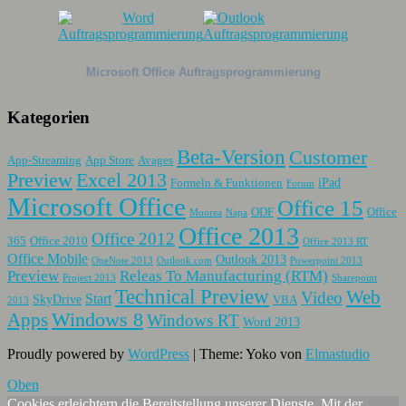
Microsoft Office Auftragsprogrammierung
Kategorien
Beta-Version
Customer
App-Streaming
App Store
Avages
Preview
Excel 2013
iPad
Formeln & Funktionen
Forum
Microsoft Office
Office 15
ODF
Office
Moorea
Napa
Office 2013
Office 2012
365
Office 2010
Office 2013 RT
Office Mobile
Outlook 2013
OneNote 2013
Outlook.com
Powerpoint 2013
Preview
Releas To Manufacturing (RTM)
Project 2013
Sharepoint
Technical Preview
Web
Video
Start
SkyDrive
VBA
2013
Apps
Windows 8
Windows RT
Word 2013
Proudly powered by
WordPress
|
Theme: Yoko von
Elmastudio
Oben
Cookies erleichtern die Bereitstellung unserer Dienste. Mit der