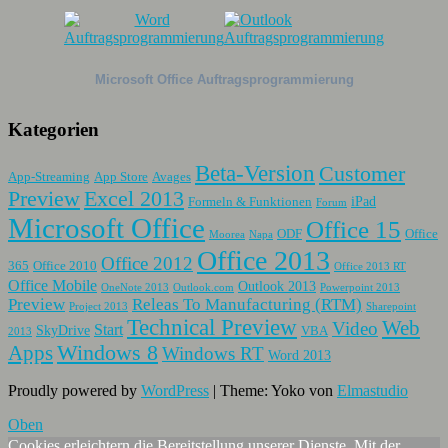
Microsoft Office Auftragsprogrammierung
Kategorien
Beta-Version
Customer
App-Streaming
App Store
Avages
Preview
Excel 2013
iPad
Formeln & Funktionen
Forum
Microsoft Office
Office 15
ODF
Office
Moorea
Napa
Office 2013
Office 2012
365
Office 2010
Office 2013 RT
Office Mobile
Outlook 2013
OneNote 2013
Outlook.com
Powerpoint 2013
Preview
Releas To Manufacturing (RTM)
Project 2013
Sharepoint
Technical Preview
Web
Video
Start
SkyDrive
VBA
2013
Apps
Windows 8
Windows RT
Word 2013
Proudly powered by
WordPress
|
Theme: Yoko von
Elmastudio
Oben
Cookies erleichtern die Bereitstellung unserer Dienste. Mit der