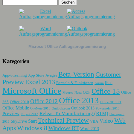
Microsoft Office Auftragsprogrammierung
Kategorien
Beta-Version
Customer
App-Streaming
App Store
Avages
Preview
Excel 2013
iPad
Formeln & Funktionen
Forum
Microsoft Office
Office 15
ODF
Office
Moorea
Napa
Office 2013
Office 2012
365
Office 2010
Office 2013 RT
Office Mobile
Outlook 2013
OneNote 2013
Outlook.com
Powerpoint 2013
Preview
Releas To Manufacturing (RTM)
Project 2013
Sharepoint
Technical Preview
Web
Video
Start
SkyDrive
VBA
2013
Apps
Windows 8
Windows RT
Word 2013